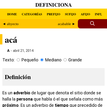
DEFINICIONA
HOME
CATEGORÍAS
PREFIJO
SUFIJO
AFIJO
INFIJO
◄ abyecto
acabable ►
acá
A
- abril 21, 2014
Texto:
Pequeño
Mediano
Grande
Definición
Es un
adverbio
de lugar que denota el sitio donde se
halla la
persona
que habla ó el que señala como más
próximo
. Es un adverbio de
tiempo
que precedido de