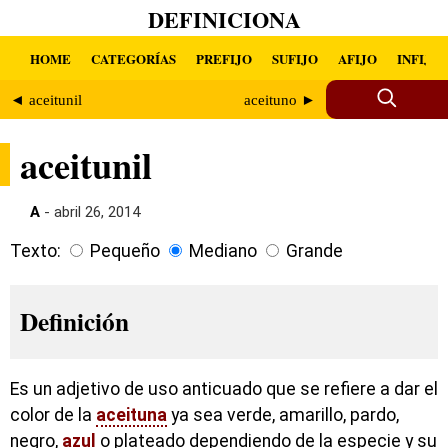
DEFINICIONA
HOME
CATEGORÍAS
PREFIJO
SUFIJO
AFIJO
INFIJO
◄ aceitunil
aceituno ►
aceitunil
A
- abril 26, 2014
Texto:
Pequeño
Mediano
Grande
Definición
Es un adjetivo de uso anticuado que se refiere a dar el
color de la
aceituna
ya sea verde, amarillo, pardo,
negro,
azul
o plateado dependiendo de la especie y su