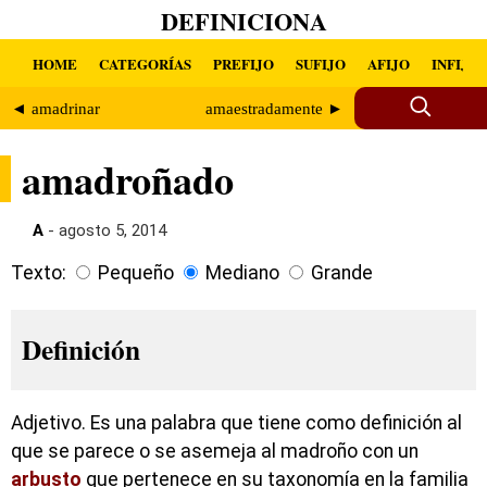
DEFINICIONA
HOME
CATEGORÍAS
PREFIJO
SUFIJO
AFIJO
INFIJO
◄ amadrinar
amaestradamente ►
amadroñado
A
- agosto 5, 2014
Texto:
Pequeño
Mediano
Grande
Definición
Adjetivo. Es una palabra que tiene como definición al
que se parece o se asemeja al madroño con un
arbusto
que pertenece en su taxonomía en la familia