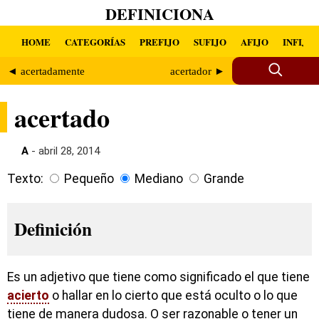
DEFINICIONA
HOME
CATEGORÍAS
PREFIJO
SUFIJO
AFIJO
INFIJO
◄ acertadamente
acertador ►
acertado
A
- abril 28, 2014
Texto:
Pequeño
Mediano
Grande
Definición
Es un adjetivo que tiene como significado el que tiene
acierto
o hallar en lo cierto que está oculto o lo que
tiene de manera dudosa. O ser razonable o tener un