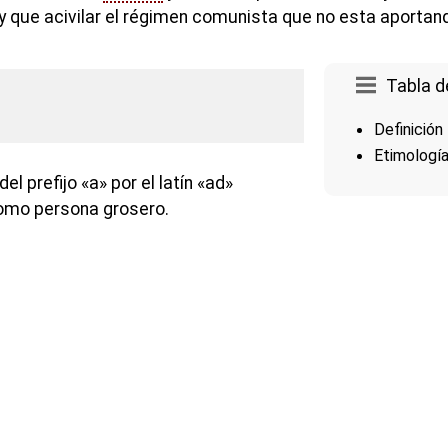
ay que acivilar el régimen comunista que no esta aportan
Tabla d
Definición
Etimologí
el prefijo «a» por el latín «ad»
 como persona grosero.