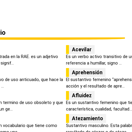
io
Acevilar
trada en la RAE. es un adjetivo
Es un verbo activo transitivo de 
ignif...
referencia a humillar, signo ...
Aprehensión
ivo de uso anticuado, que hace la
El sustantivo femenino "aprehensi
...
acción y el resultado de apre...
Afluidez
n termino de uso obsoleto y que
Es un sustantivo femenino que ti
n ge...
característica, cualidad, facultad...
Atezamiento
n vocabulario que tiene como
Sustantivo masculino. Esta palabr
como una ...
resultado de atezar o de ateza...