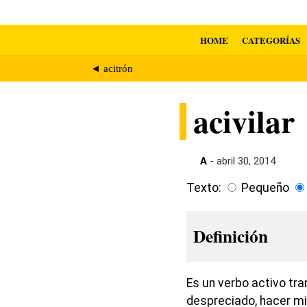
HOME
CATEGORÍAS
◄ acitrón
acivilar
A
- abril 30, 2014
Texto:
Pequeño
Definición
Es un verbo activo tr
despreciado, hacer mis