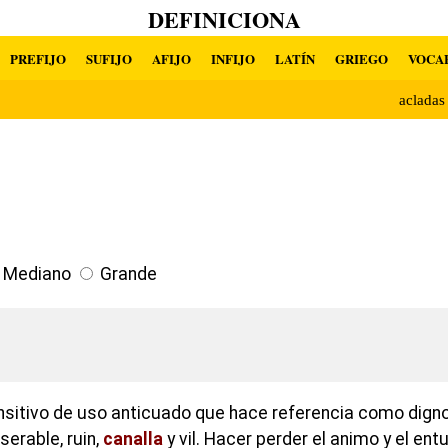
DEFINICIONA
PREFIJO
SUFIJO
AFIJO
INFIJO
LATÍN
GRIEGO
VOCA
aclada
Mediano
Grande
ansitivo de uso anticuado que hace referencia como dign
erable, ruin,
canalla
y vil. Hacer perder el animo y el ent