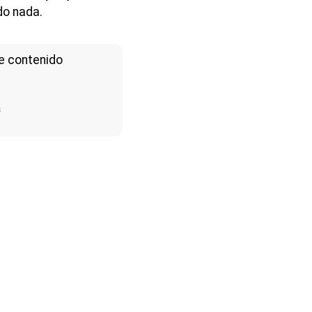
do nada.
e contenido
a