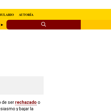
BULARIO
AUTORÍA
s ►
o de ser
rechazado
o
usiasmo y bajar la