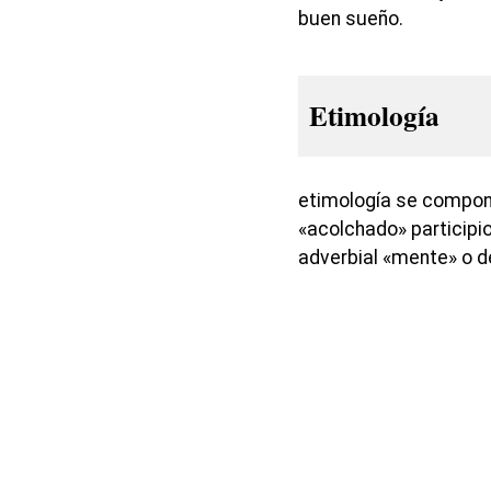
buen sueño.
Etimología
etimología se compon
«acolchado» participio
adverbial «mente» o d