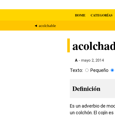
HOME
CATEGORÍAS
◄ acolchable
acolcha
A
- mayo 2, 2014
Texto:
Pequeño
Definición
Es un adverbio de mod
un colchón. El cojín 