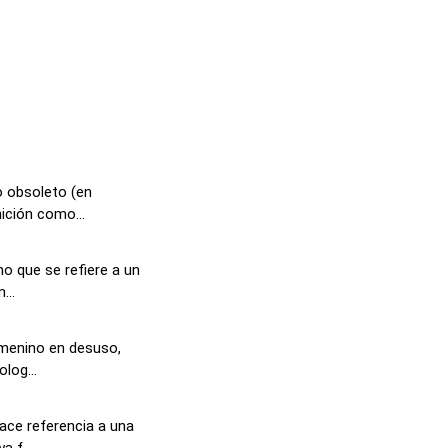
o obsoleto (en
ición como...
o que se refiere a un
...
emenino en desuso,
log...
ace referencia a una
 f...