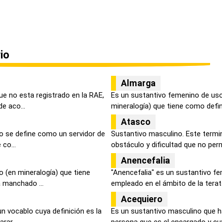
io
Almarga
ue no esta registrado en la RAE,
Es un sustantivo femenino de us
e aco...
mineralogía) que tiene como defin
Atasco
o se define como un servidor de
Sustantivo masculino. Este termin
 co...
obstáculo y dificultad que no perm
Anencefalia
 (en mineralogía) que tiene
"Anencefalia" es un sustantivo f
 manchado ...
empleado en el ámbito de la terato
Acequiero
n vocablo cuya definición es la
Es un sustantivo masculino que h
rar...
persona que es el encargado y cuya