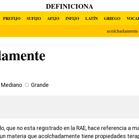
DEFINICIONA
PREFIJO
SUFIJO
AFIJO
INFIJO
LATÍN
GRIEGO
VOCA
acolchadament
damente
Mediano
Grande
o, que no esta registrado en la RAE, hace referencia a 
es un materia que acolchadamente tiene propiedades tera