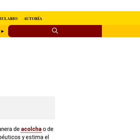
BULARIO
AUTORÍA
e ►
manera de
acolcha
o de
péuticos y estima el