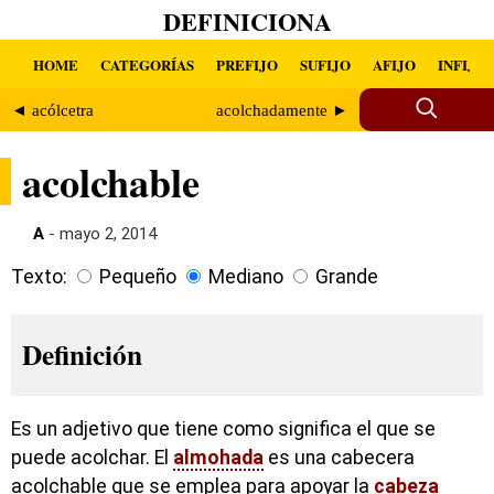
DEFINICIONA
HOME
CATEGORÍAS
PREFIJO
SUFIJO
AFIJO
INFIJO
◄ acólcetra
acolchadamente ►
acolchable
A
- mayo 2, 2014
Texto:
Pequeño
Mediano
Grande
Definición
Es un adjetivo que tiene como significa el que se
puede acolchar. El
almohada
es una cabecera
acolchable que se emplea para apoyar la
cabeza