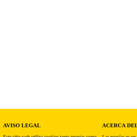
AVISO LEGAL
ACERCA DEL
Este sitio web utiliza cookies tanto propias como
Las poesías es un 