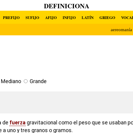
DEFINICIONA
PREFIJO
SUFIJO
AFIJO
INFIJO
LATÍN
GRIEGO
VOCA
aereomaní
Mediano
Grande
a de
fuerza
gravitacional como el peso que se usaban por
e a uno y tres granos o gramos.