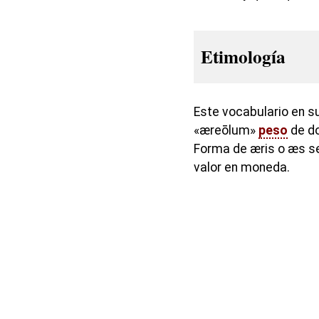
Etimología
Este vocabulario en s
«æreōlum»
peso
de do
Forma de æris o æs se
valor en moneda.