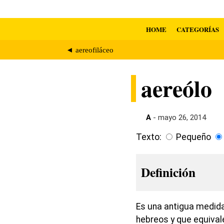
HOME
CATEGORÍAS
◄ aereofiláceo
aereólo
A
- mayo 26, 2014
Texto:
Pequeño
Definición
Es una antigua medid
hebreos y que equival