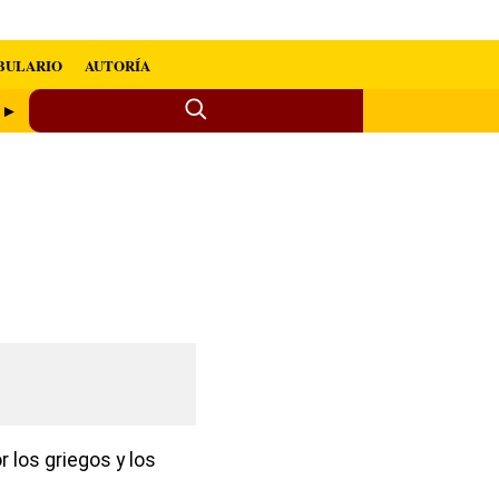
BULARIO
AUTORÍA
a ►
 los griegos y los