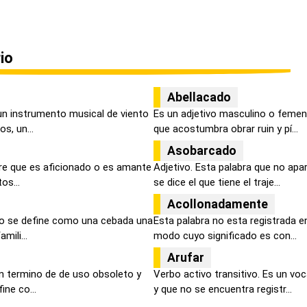
io
Abellacado
un instrumento musical de viento
Es un adjetivo masculino o femen
s, un...
que acostumbra obrar ruin y pí...
Asobarcado
ere que es aficionado o es amante
Adjetivo. Esta palabra que no apa
os...
se dice el que tiene el traje...
Acollonadamente
no se define como una cebada una
Esta palabra no esta registrada e
mili...
modo cuyo significado es con...
Arufar
n termino de de uso obsoleto y
Verbo activo transitivo. Es un vo
ine co...
y que no se encuentra registr...