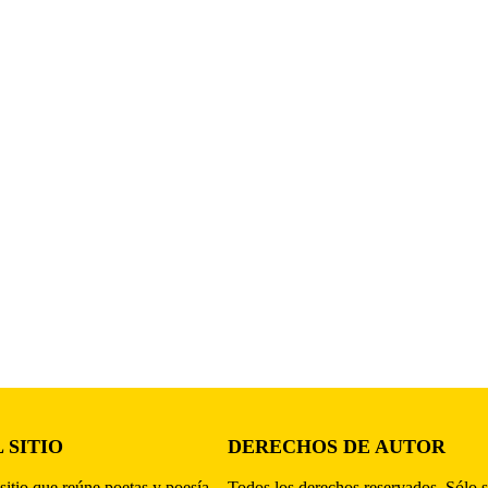
 SITIO
DERECHOS DE AUTOR
sitio que reúne poetas y poesía,
Todos los derechos reservados. Sólo s