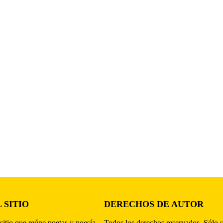
 SITIO
DERECHOS DE AUTOR
sitio que reúne poetas y poesía,
Todos los derechos reservados. Sólo s