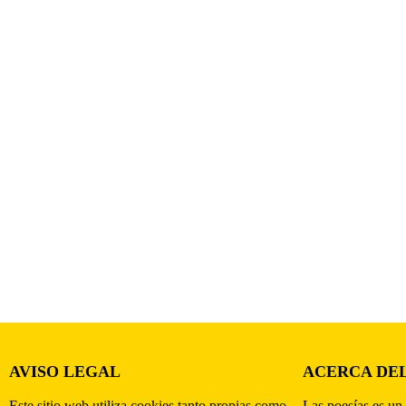
AVISO LEGAL
ACERCA DEL
Este sitio web utiliza cookies tanto propias como
Las poesías es un 