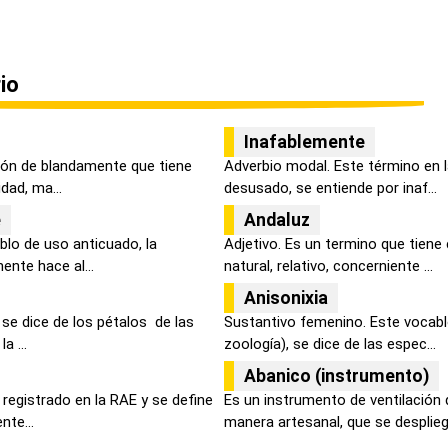
io
Inafablemente
ción de blandamente que tiene
Adverbio modal. Este término en 
dad, ma...
desusado, se entiende por inaf...
e
Andaluz
blo de uso anticuado, la
Adjetivo. Es un termino que tiene
ente hace al...
natural, relativo, concerniente ...
Anisonixia
 se dice de los pétalos de las
Sustantivo femenino. Este vocabl
a ...
zoología), se dice de las espec...
Abanico (instrumento)
 registrado en la RAE y se define
Es un instrumento de ventilación 
nte...
manera artesanal, que se despliega