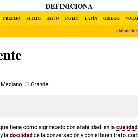
DEFINICIONA
PREFIJO
SUFIJO
AFIJO
INFIJO
LATÍN
GRIEGO
VOCA
afabulado
ente
Mediano
Grande
que tiene como significado con afabilidad en la
cualidad
 y la
docilidad
de la conversación y con el buen trato, cor