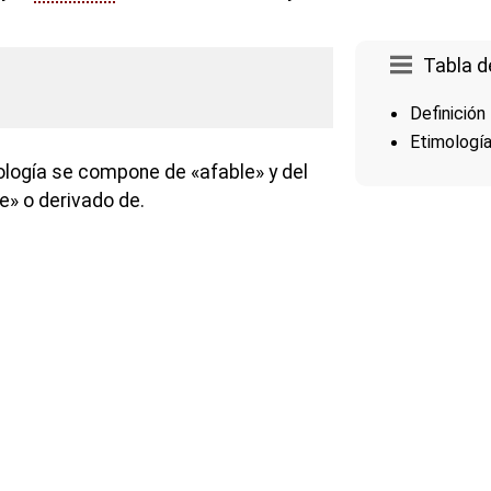
Tabla d
Definición
Etimologí
ología se compone de «afable» y del
e» o derivado de.