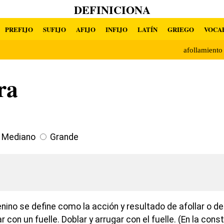
DEFINICIONA
PREFIJO
SUFIJO
AFIJO
INFIJO
LATÍN
GRIEGO
VOCA
afollamient
ra
Mediano
Grande
ino se define como la acción y resultado de afollar o de
ar con un fuelle. Doblar y arrugar con el fuelle. (En la cons