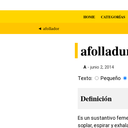
HOME
CATEGORÍAS
◄ afollador
afolladu
A
- junio 2, 2014
Texto:
Pequeño
Definición
Es un sustantivo femen
soplar, espirar y exhal