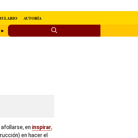
BULARIO
AUTORÍA
o ►
 afollarse, en
inspirar
,
trucción) en hacer el