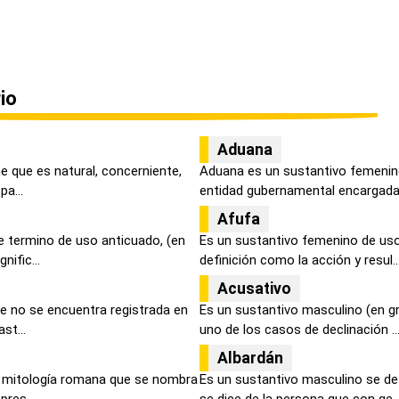
io
Aduana
ne que es natural, concerniente,
Aduana es un sustantivo femenino
pa...
entidad gubernamental encargada 
Afufa
e termino de uso anticuado, (en
Es un sustantivo femenino de u
nific...
definición como la acción y resul..
Acusativo
se no se encuentra registrada en
Es un sustantivo masculino (en g
st...
uno de los casos de declinación ..
Albardán
a mitología romana que se nombra
Es un sustantivo masculino se de
pres...
se dice de la persona que con ge..