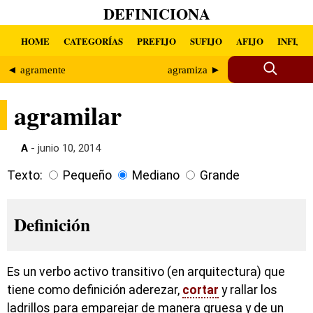
DEFINICIONA
HOME
CATEGORÍAS
PREFIJO
SUFIJO
AFIJO
INFIJO
◄ agramente
agramiza ►
agramilar
A
- junio 10, 2014
Texto:
Pequeño
Mediano
Grande
Definición
Es un verbo activo transitivo (en arquitectura) que
tiene como definición aderezar,
cortar
y rallar los
ladrillos para emparejar de manera gruesa y de un