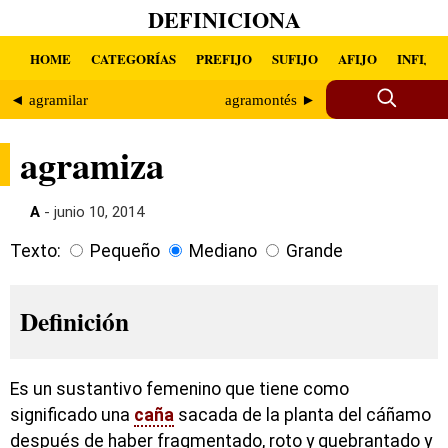
DEFINICIONA
HOME
CATEGORÍAS
PREFIJO
SUFIJO
AFIJO
INFIJO
◄ agramilar
agramontés ►
agramiza
A
- junio 10, 2014
Texto:
Pequeño
Mediano
Grande
Definición
Es un sustantivo femenino que tiene como
significado una
caña
sacada de la planta del cáñamo
después de haber fragmentado, roto y quebrantado y