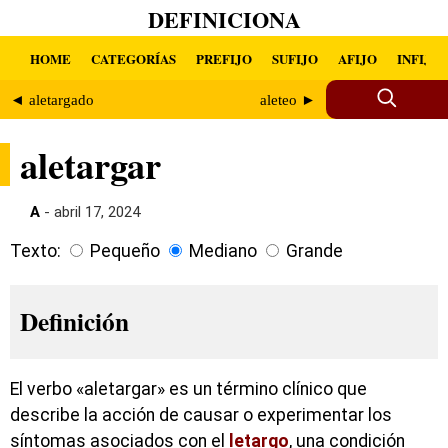
DEFINICIONA
HOME
CATEGORÍAS
PREFIJO
SUFIJO
AFIJO
INFIJO
◄ aletargado
aleteo ►
aletargar
A
- abril 17, 2024
Texto:
Pequeño
Mediano
Grande
Definición
El verbo «aletargar» es un término clínico que
describe la acción de causar o experimentar los
síntomas asociados con el
letargo
, una condición