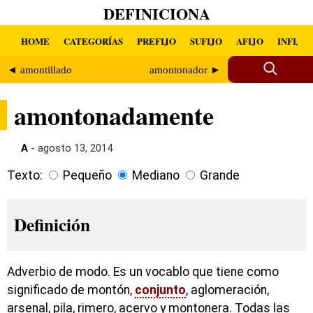
DEFINICIONA
HOME
CATEGORÍAS
PREFIJO
SUFIJO
AFIJO
INFIJO
◄ amontillado
amontonador ►
amontonadamente
A
- agosto 13, 2014
Texto:
Pequeño
Mediano
Grande
Definición
Adverbio de modo. Es un vocablo que tiene como
significado de montón,
conjunto
, aglomeración,
arsenal, pila, rimero, acervo y montonera. Todas las