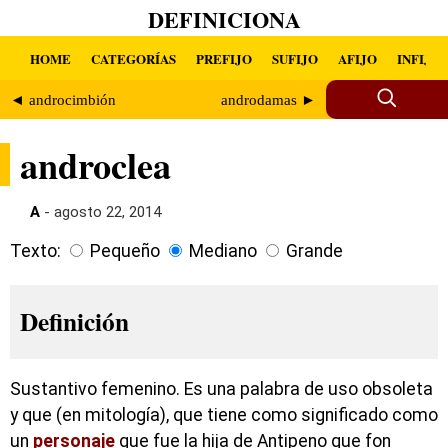
DEFINICIONA
HOME
CATEGORÍAS
PREFIJO
SUFIJO
AFIJO
INFIJO
◄ androcimbión
androdamas ►
androclea
A
- agosto 22, 2014
Texto:
Pequeño
Mediano
Grande
Definición
Sustantivo femenino. Es una palabra de uso obsoleta
y que (en mitología), que tiene como significado como
un
personaje
que fue la hija de Antipeno que fon