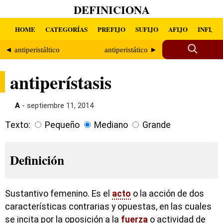
DEFINICIONA
HOME
CATEGORÍAS
PREFIJO
SUFIJO
AFIJO
INFIJO
◄ antiperistáltico
antiperistático ►
antiperístasis
A
- septiembre 11, 2014
Texto:
Pequeño
Mediano
Grande
Definición
Sustantivo femenino. Es el
acto
o la acción de dos
características contrarias y opuestas, en las cuales
se incita por la oposición a la
fuerza
o actividad de