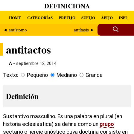
DEFINICIONA
HOME
CATEGORÍAS
PREFIJO
SUFIJO
AFIJO
INFIJO
◄ antístomo
antítasis ►
antitactos
A
- septiembre 12, 2014
Texto:
Pequeño
Mediano
Grande
Definición
Sustantivo masculino. Es una palabra en plural (en
historia eclesiástica) se define como un
grupo
sectario o hereje gnóstico cuya doctrina consiste en