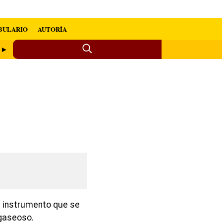
BULARIO
AUTORÍA
a ►
n instrumento que se
 gaseoso.