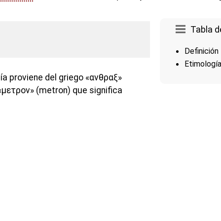
Tabla d
Definición
Etimologí
ía proviene del griego «ανθραξ»
«μετρον» (metron) que significa