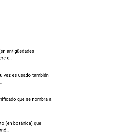
 (en antigüedades
e a ...
 su vez es usado también
.
gnificado que se nombra a
to (en botánica) que
nó...