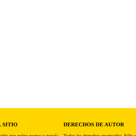
 SITIO
DERECHOS DE AUTOR
sitio que reúne poetas y poesía,
Todos los derechos reservados. Sólo s