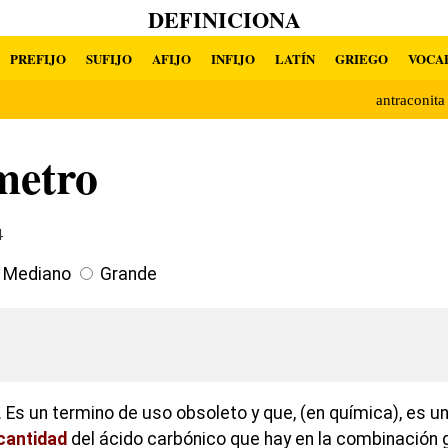
DEFINICIONA
PREFIJO
SUFIJO
AFIJO
INFIJO
LATÍN
GRIEGO
VOCA
antraconit
metro
4
Mediano
Grande
 Es un termino de uso obsoleto y que, (en química), es u
cantidad
del ácido carbónico que hay en la combinación