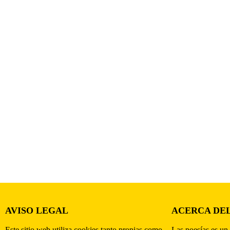
AVISO LEGAL
ACERCA DEL
Este sitio web utiliza cookies tanto propias como
Las poesías es un 