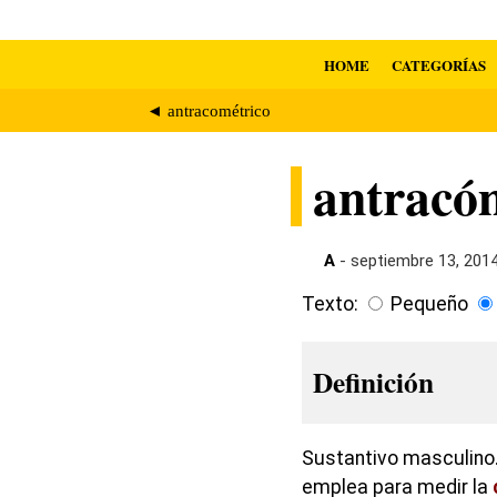
HOME
CATEGORÍAS
◄ antracométrico
antracó
A
- septiembre 13, 201
Texto:
Pequeño
Definición
Sustantivo masculino.
emplea para medir la