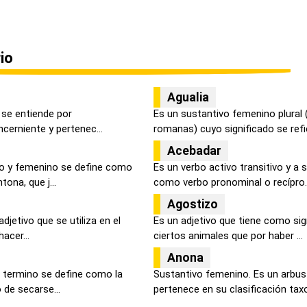
io
Agualia
, se entiende por
Es un sustantivo femenino plural
cerniente y pertenec...
romanas) cuyo significado se refier
Acebadar
no y femenino se define como
Es un verbo activo transitivo y a
ona, que j...
como verbo pronominal o recípro..
Agostizo
djetivo que se utiliza en el
Es un adjetivo que tiene como si
acer...
ciertos animales que por haber ...
Anona
 termino se define como la
Sustantivo femenino. Es un arbus
 de secarse...
pertenece en su clasificación taxo