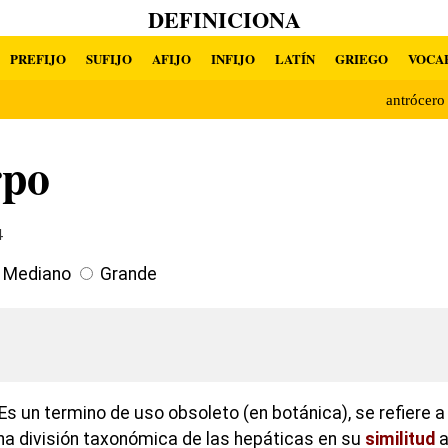
DEFINICIONA
PREFIJO
SUFIJO
AFIJO
INFIJO
LATÍN
GRIEGO
VOCA
antrócer
rpo
4
Mediano
Grande
s un termino de uso obsoleto (en botánica), se refiere a
a división taxonómica de las hepáticas en su
similitud
a