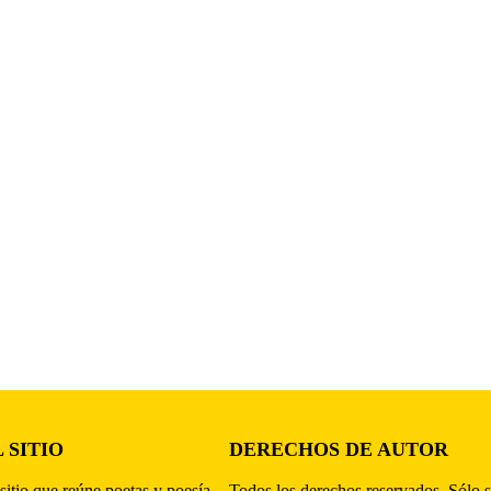
 SITIO
DERECHOS DE AUTOR
sitio que reúne poetas y poesía,
Todos los derechos reservados. Sólo s