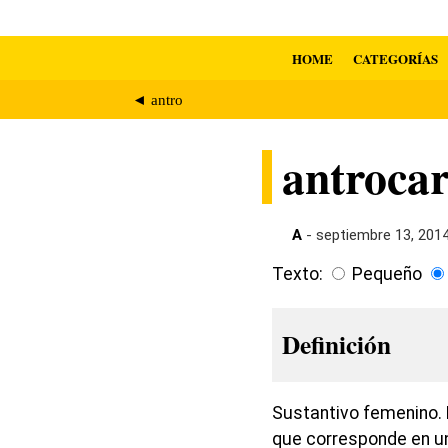
HOME
CATEGORÍAS
◄ antro
antroca
A
- septiembre 13, 201
Texto:
Pequeño
Definición
Sustantivo femenino. E
que corresponde en un