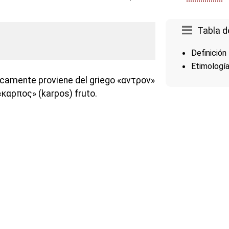
Tabla d
Definición
Etimologí
icamente proviene del griego «αντρον»
«καρπος» (karpos) fruto.