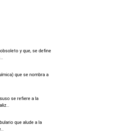
obsoleto y que, se define
..
uímica) que se nombra a
uso se refiere a la
iz...
ulario que alude a la
..