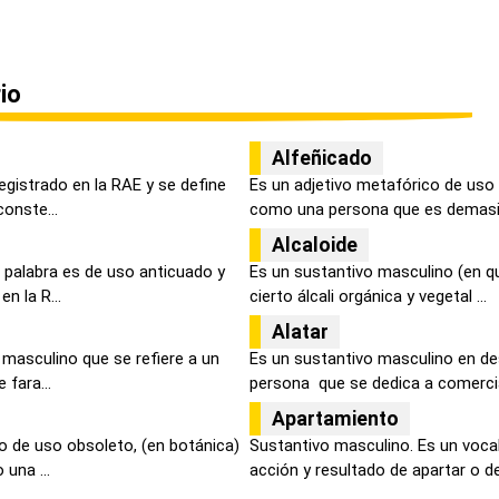
io
Alfeñicado
egistrado en la RAE y se define
Es un adjetivo metafórico de uso 
onste...
como una persona que es demasi.
Alcaloide
 palabra es de uso anticuado y
Es un sustantivo masculino (en q
n la R...
cierto álcali orgánica y vegetal ...
Alatar
 masculino que se refiere a un
Es un sustantivo masculino en des
 fara...
persona que se dedica a comercial
Apartamiento
o de uso obsoleto, (en botánica)
Sustantivo masculino. Es un vocab
una ...
acción y resultado de apartar o de.