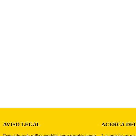
AVISO LEGAL
ACERCA DEL
Este sitio web utiliza cookies tanto propias como
Las poesías es un 