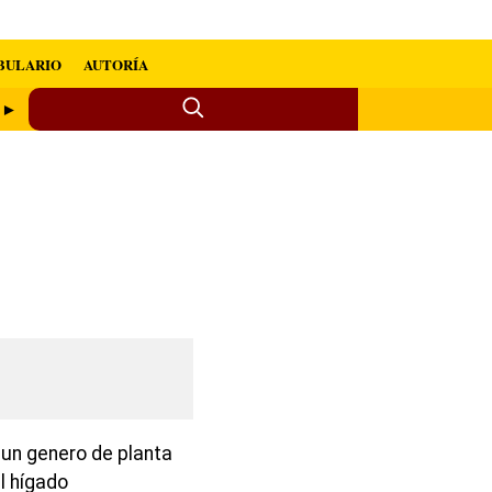
BULARIO
AUTORÍA
o ►
 un genero de planta
l hígado