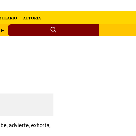
BULARIO
AUTORÍA
o ►
be, advierte, exhorta,