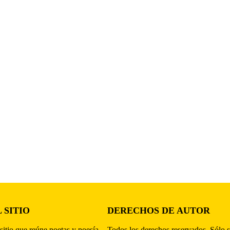
 SITIO
DERECHOS DE AUTOR
sitio que reúne poetas y poesía,
Todos los derechos reservados. Sólo s