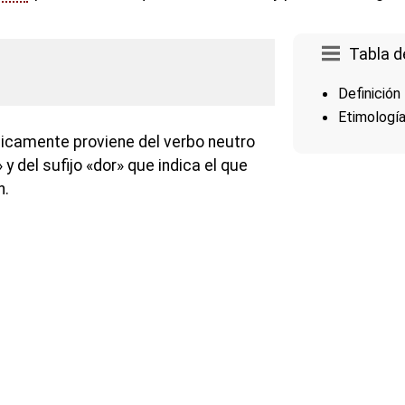
Tabla d
Definición
Etimologí
icamente proviene del verbo neutro
» y del sufijo «dor» que indica el que
n.