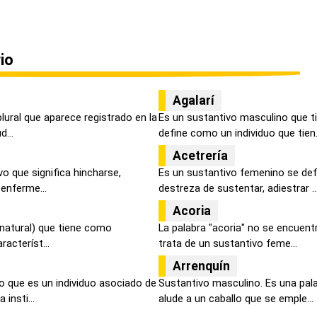
io
Agalarí
plural que aparece registrado en la
Es un sustantivo masculino que t
...
define como un individuo que tien.
Acetrería
vo que significa hincharse,
Es un sustantivo femenino se def
 enferme...
destreza de sustentar, adiestrar ..
Acoria
a natural) que tiene como
La palabra "acoria" no se encuentr
racteríst...
trata de un sustantivo feme...
Arrenquín
o que es un individuo asociado de
Sustantivo masculino. Es una pal
insti...
alude a un caballo que se emple...