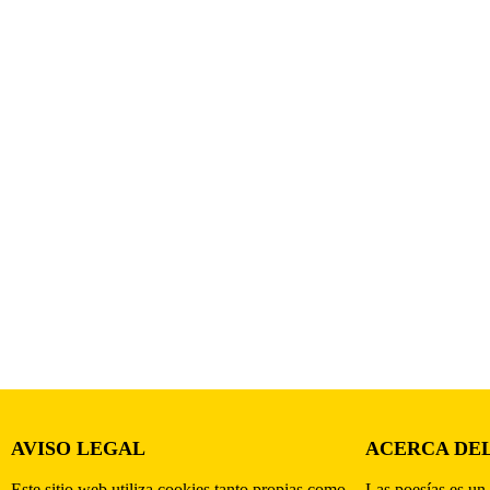
AVISO LEGAL
ACERCA DEL
Este sitio web utiliza cookies tanto propias como
Las poesías es un 