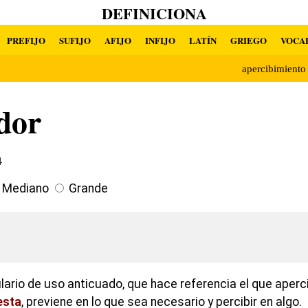
DEFINICIONA
PREFIJO
SUFIJO
AFIJO
INFIJO
LATÍN
GRIEGO
VOCA
apercibimient
dor
4
Mediano
Grande
lario de uso anticuado, que hace referencia el que aperci
sta
, previene en lo que sea necesario y percibir en algo.