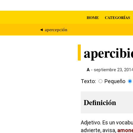
HOME
CATEGORÍAS
◄ apercepción
apercibi
A
- septiembre 23, 201
Texto:
Pequeño
Definición
Adjetivo. Es un vocabu
advierte, avisa,
amone