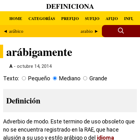
DEFINICIONA
HOME
CATEGORÍAS
PREFIJO
SUFIJO
AFIJO
INFIJO
◄ arábico
arabio ►
arábigamente
A
- octubre 14, 2014
Texto:
Pequeño
Mediano
Grande
Definición
Adverbio de modo. Este termino de uso obsoleto que
no se encuentra registrado en la RAE, que hace
alusión a su uso y estilo arábigo o del
idioma