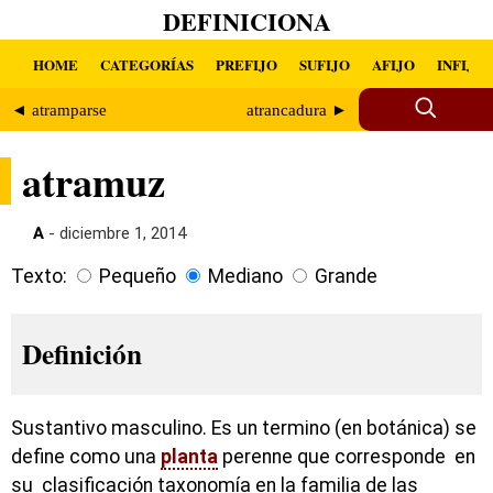
DEFINICIONA
HOME
CATEGORÍAS
PREFIJO
SUFIJO
AFIJO
INFIJO
◄ atramparse
atrancadura ►
atramuz
A
- diciembre 1, 2014
Texto:
Pequeño
Mediano
Grande
Definición
Sustantivo masculino. Es un termino (en botánica) se
define como una
planta
perenne que corresponde en
su clasificación taxonomía en la familia de las