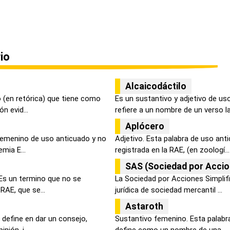
io
Alcaicodáctilo
 (en retórica) que tiene como
Es un sustantivo y adjetivo de us
n evid...
refiere a un nombre de un verso la.
Aplócero
femenino de uso anticuado y no
Adjetivo. Esta palabra de uso an
mia E...
registrada en la RAE, (en zoologí...
SAS (Sociedad por Accio
 Es un termino que no se
La Sociedad por Acciones Simplif
RAE, que se...
jurídica de sociedad mercantil ...
Astaroth
e define en dar un consejo,
Sustantivo femenino. Esta palabra
nión, i...
define como un nombre de una ...