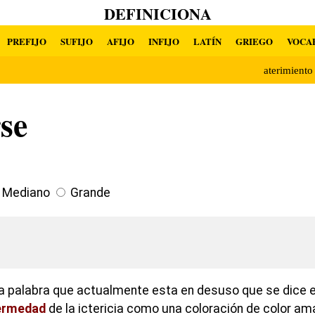
DEFINICIONA
PREFIJO
SUFIJO
AFIJO
INFIJO
LATÍN
GRIEGO
VOCA
aterimient
rse
Mediano
Grande
a palabra que actualmente esta en desuso que se dice e
ermedad
de la ictericia como una coloración de color ama