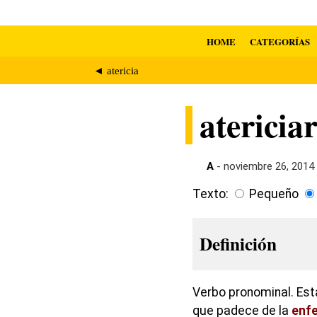
HOME
CATEGORÍAS
◄ atericia
atericia
A
- noviembre 26, 2014
Texto:
Pequeño
Definición
Verbo pronominal. Est
que padece de la
enf