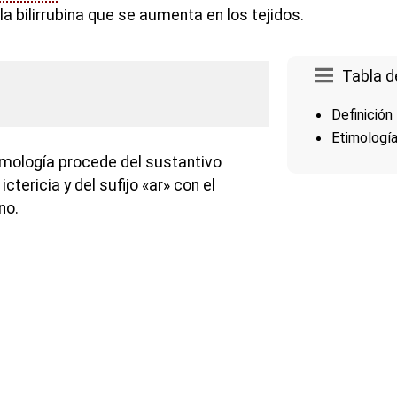
a bilirrubina que se aumenta en los tejidos.
Tabla d
Definición
Etimologí
imología procede del sustantivo
ictericia y del sufijo «ar» con el
no.