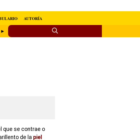
BULARIO
AUTORÍA
o ►
l que se contrae o
rillento de la
piel