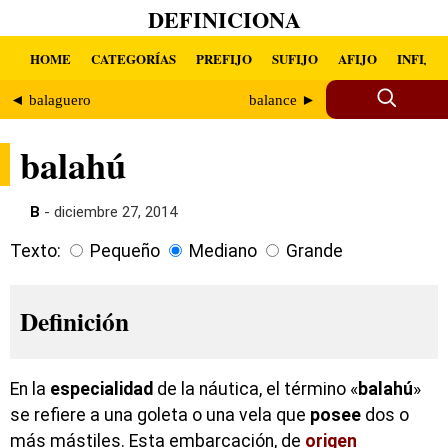
DEFINICIONA
HOME
CATEGORÍAS
PREFIJO
SUFIJO
AFIJO
INFIJO
◄ balaguero
balance ►
balahú
B
- diciembre 27, 2014
Texto:
Pequeño
Mediano
Grande
Definición
En la
especialidad
de la náutica, el término «
balahú
»
se refiere a una goleta o una vela que
posee
dos o
más mástiles. Esta embarcación, de
origen