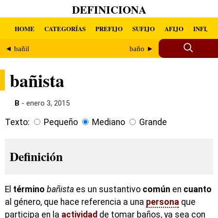
DEFINICIONA
HOME
CATEGORÍAS
PREFIJO
SUFIJO
AFIJO
INFIJO
◄ bañil
baño ►
bañista
B
- enero 3, 2015
Texto:
Pequeño
Mediano
Grande
Definición
El
término
bañista
es un sustantivo
común
en
cuanto
al género, que hace referencia a una
persona
que
participa en la
actividad
de tomar baños, ya sea con