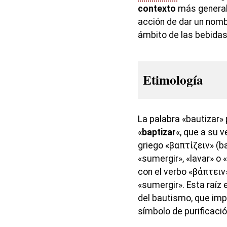
contexto
más general,
acción de dar un nomb
ámbito de las bebidas
Etimología
La palabra «bautizar»
«
baptizar
«, que a su v
griego «βαπτίζειν» (bap
«sumergir», «lavar» o «
con el verbo «βάπτειν»
«sumergir». Esta raíz
del bautismo, que imp
símbolo de purificació