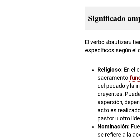
Significado am
El verbo «bautizar» ti
específicos según el 
Religioso:
En el c
sacramento
fun
del pecado y la i
creyentes. Puede 
aspersión, depend
acto es realizad
pastor u otro líde
Nominación:
Fuer
se refiere a la a