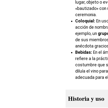
lugar, objeto o e
«bautizado» con
ceremonia.
Coloquial:
En uso 
acción de nombra
ejemplo, un
grup
de sus miembro
anécdota gracio
Bebidas:
En el ám
refiere a la prác
costumbre que se
diluía el vino pa
adecuada para el
Historia y uso