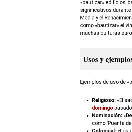
«bautizar» edificios,
significativos durant
Media y el Renacimient
como «bautizar» el vin
muchas culturas euro
Usos y ejemplo
Ejemplos de uso de «b
Religioso:
«El sac
domingo
pasado
Nominación:
«
De
como ‘Puente de 
Coloquial:
«Los c