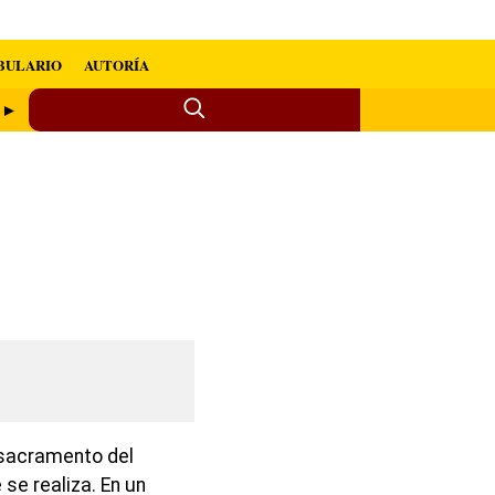
BULARIO
AUTORÍA
o ►
l sacramento del
e se realiza. En un