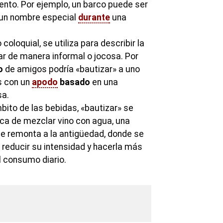
vento. Por ejemplo, un barco puede ser
 un nombre especial
durante
una
coloquial, se utiliza para describir la
r de manera informal o jocosa. Por
o
de amigos podría «bautizar» a uno
s con un
apodo
basado
en una
sa.
bito de las bebidas, «bautizar» se
tica de mezclar vino con agua, una
 remonta a la antigüedad, donde se
ra reducir su intensidad y hacerla más
 consumo diario.