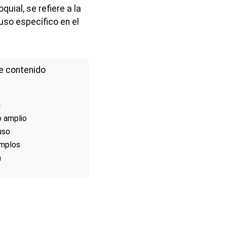
quial, se refiere a la
uso específico en el
e contenido
a
o amplio
uso
emplos
n