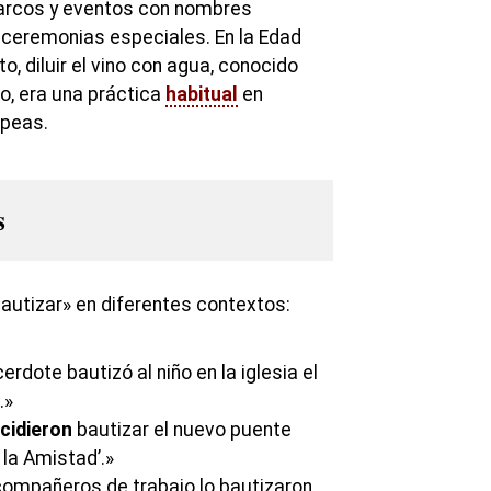
 barcos y eventos con nombres
e ceremonias especiales. En la Edad
o, diluir el vino con agua, conocido
o, era una práctica
habitual
en
peas.
s
autizar» en diferentes contextos:
erdote bautizó al niño en la iglesia el
.»
cidieron
bautizar el nuevo puente
la Amistad’.»
ompañeros de trabajo lo bautizaron