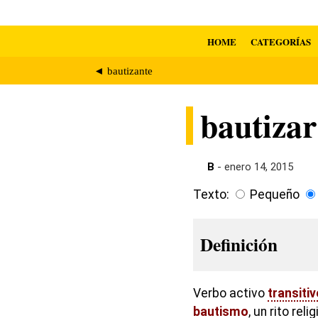
HOME
CATEGORÍAS
◄ bautizante
bautizar
B
- enero 14, 2015
Texto:
Pequeño
Definición
Verbo activo
transiti
bautismo
, un rito rel