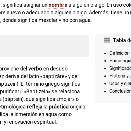
 significa asignar un
nombre
a alguien o algo. En uso colo
re nuevo o adecuado a alguien o algo. Además, tiene un 
, donde significa mezclar vino con agua.
Tabla d
Definición
Etimologí
Significad
 proviene del
verbo
en desuso
Historia y 
ez deriva del latín «baptizāre» y del
Usos y ej
tizein). El término griego significa
Conclusió
purificar». «Baptizein» se relaciona
 (báptein), que significa «mojar» o
 etimológica
refleja
la
práctica
original
lica la inmersión en agua como
n y renovación espiritual.