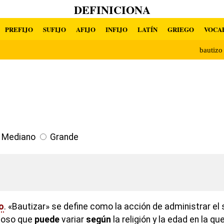
DEFINICIONA
PREFIJO
SUFIJO
AFIJO
INFIJO
LATÍN
GRIEGO
VOCA
bautiz
Mediano
Grande
vo
. «Bautizar» se define como la acción de administrar e
igioso que
puede
variar
según
la religión y la edad en la qu