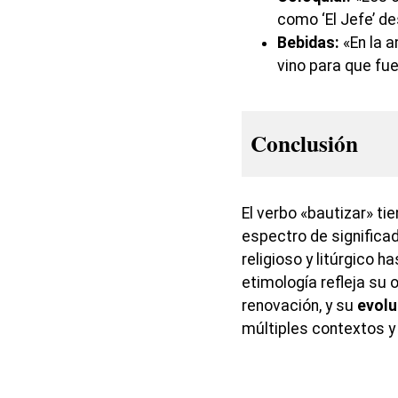
como ‘El Jefe’ d
Bebidas:
«En la a
vino para que fu
Conclusión
El verbo «bautizar» tie
espectro de significa
religioso y litúrgico h
etimología refleja su 
renovación, y su
evolu
múltiples contextos y 