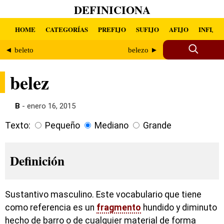
DEFINICIONA
HOME
CATEGORÍAS
PREFIJO
SUFIJO
AFIJO
INFIJO
◄ beleto
belezo ►
belez
B
- enero 16, 2015
Texto:
Pequeño
Mediano
Grande
Definición
Sustantivo masculino. Este vocabulario que tiene
como referencia es un
fragmento
hundido y diminuto
hecho de barro o de cualquier material de forma