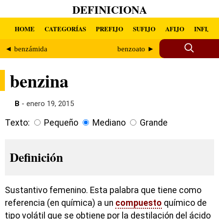
DEFINICIONA
HOME
CATEGORÍAS
PREFIJO
SUFIJO
AFIJO
INFIJO
◄ benzámida
benzoato ►
benzina
B
- enero 19, 2015
Texto:
Pequeño
Mediano
Grande
Definición
Sustantivo femenino. Esta palabra que tiene como
referencia (en química) a un
compuesto
químico de
tipo volátil que se obtiene por la destilación del ácido