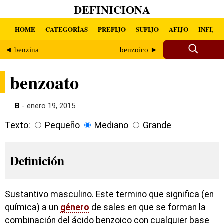
DEFINICIONA
HOME
CATEGORÍAS
PREFIJO
SUFIJO
AFIJO
INFIJO
◄ benzina
benzoico ►
benzoato
B
- enero 19, 2015
Texto:
Pequeño
Mediano
Grande
Definición
Sustantivo masculino. Este termino que significa (en
química) a un
género
de sales en que se forman la
combinación del ácido benzoico con cualquier base