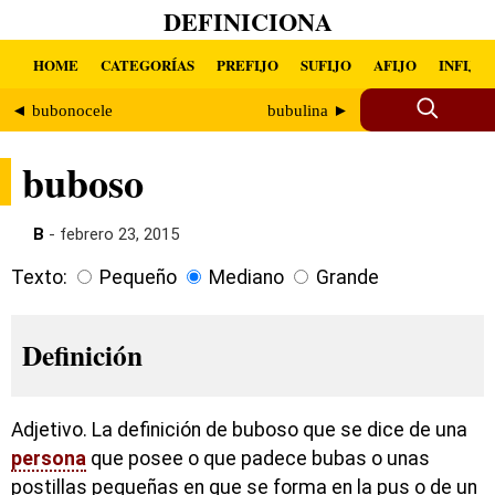
DEFINICIONA
HOME
CATEGORÍAS
PREFIJO
SUFIJO
AFIJO
INFIJO
◄ bubonocele
bubulina ►
buboso
B
- febrero 23, 2015
Texto:
Pequeño
Mediano
Grande
Definición
Adjetivo. La definición de buboso que se dice de una
persona
que posee o que padece bubas o unas
postillas pequeñas en que se forma en la pus o de un