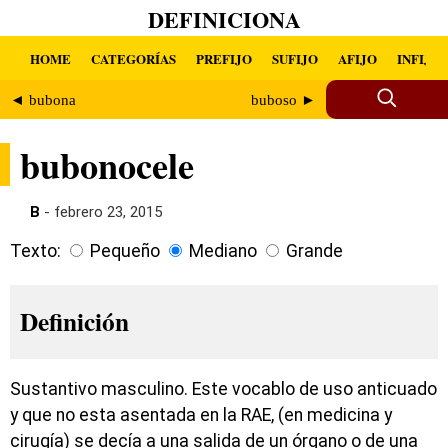
DEFINICIONA
HOME
CATEGORÍAS
PREFIJO
SUFIJO
AFIJO
INFIJO
◄ bubona
buboso ►
bubonocele
B
- febrero 23, 2015
Texto:
Pequeño
Mediano
Grande
Definición
Sustantivo masculino. Este vocablo de uso anticuado
y que no esta asentada en la RAE, (en medicina y
cirugía) se decía a una salida de un órgano o de una