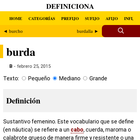
DEFINICIONA
HOME
CATEGORÍAS
PREFIJO
SUFIJO
AFIJO
INFIJO
◄ burcho
burdalla ►
burda
B
- febrero 25, 2015
Texto:
Pequeño
Mediano
Grande
Definición
Sustantivo femenino. Este vocabulario que se define
(en náutica) se refiere a un
cabo
, cuerda, maroma o
calabrote grueso de manera firme y resistente o una