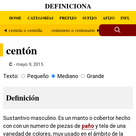
DEFINICIONA
HOME
CATEGORÍAS
PREFIJO
SUFIJO
AFIJO
INFIJO
◄ centola o centolla
centonero o centonario ►
centón
C
- mayo 9, 2015
Texto:
Pequeño
Mediano
Grande
Definición
Sustantivo masculino. Es un manto o cobertor hecho
con con un numero de piezas de
paño
y tela de una
variedad de colores, muy usado en el ámbito de la