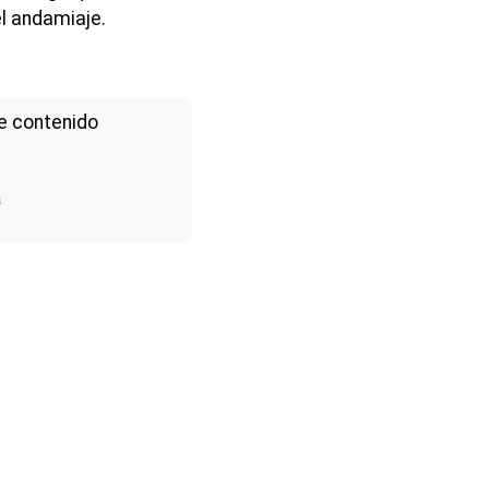
el andamiaje.
e contenido
a