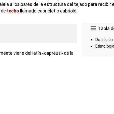
ela a los pares de la estructura del tejado para recibir 
e de
techo
llamado cabriolet o cabriolé.
Tabla d
Definición
Etimologí
mente viene del latín «caprĕus» de la