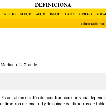
DEFINICIONA
PREFIJO
SUFIJO
AFIJO
INFIJO
LATÍN
GRIEGO
VOCA
cabrío (adjetivo
Mediano
Grande
 Es un tablón o listón de construcción que varia dependi
entímetros de longitud y de quince centímetros de tabla