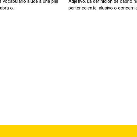
 vocabulario alude a una piel
Adjetivo. La definición de cabrío
abra o...
perteneciente, alusivo o concernie