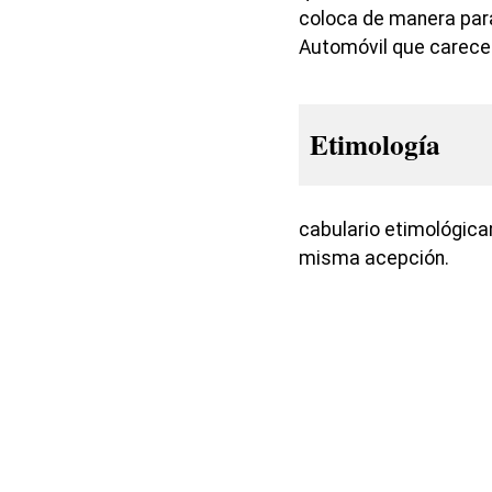
coloca de manera paral
Automóvil que carec
Etimología
cabulario etimológica
misma acepción.