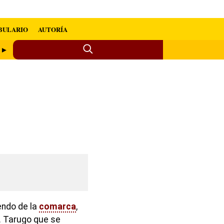
BULARIO
AUTORÍA
) ►
endo de la
comarca
,
. Tarugo que se