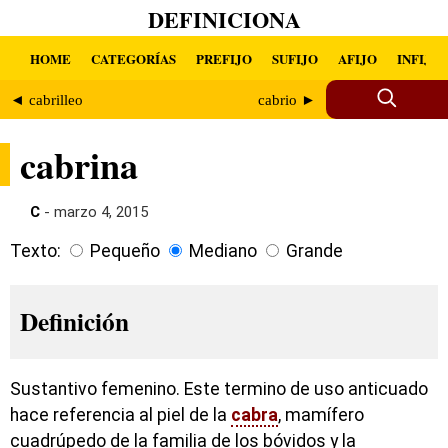
DEFINICIONA
HOME
CATEGORÍAS
PREFIJO
SUFIJO
AFIJO
INFIJO
◄ cabrilleo
cabrio ►
cabrina
C
- marzo 4, 2015
Texto:
Pequeño
Mediano
Grande
Definición
Sustantivo femenino. Este termino de uso anticuado
hace referencia al piel de la
cabra
, mamífero
cuadrúpedo de la familia de los bóvidos y la