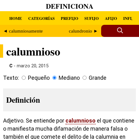
DEFINICIONA
HOME
CATEGORÍAS
PREFIJO
SUFIJO
AFIJO
INFIJO
◄ calumniosamente
calundronio ►
calumnioso
C
- marzo 20, 2015
Texto:
Pequeño
Mediano
Grande
Definición
Adjetivo. Se entiende por
calumnioso
el que contiene
o manifiesta mucha difamación de manera falsa o
también el que comete el delito de la calumnia en