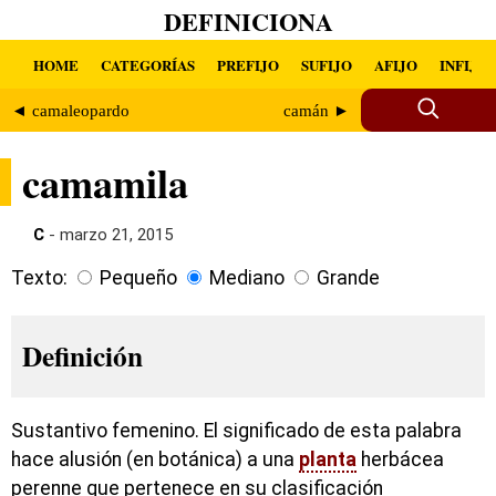
DEFINICIONA
HOME
CATEGORÍAS
PREFIJO
SUFIJO
AFIJO
INFIJO
◄ camaleopardo
camán ►
camamila
C
- marzo 21, 2015
Texto:
Pequeño
Mediano
Grande
Definición
Sustantivo femenino. El significado de esta palabra
hace alusión (en botánica) a una
planta
herbácea
perenne que pertenece en su clasificación