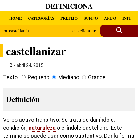
DEFINICIONA
HOME
CATEGORÍAS
PREFIJO
SUFIJO
AFIJO
INFIJO
◄ castellanía
castellano ►
castellanizar
C
- abril 24, 2015
Texto:
Pequeño
Mediano
Grande
Definición
Verbo activo transitivo. Se trata de dar índole,
condición,
naturaleza
o el índole castellano. Este
termino se puede usar como sustantivo. Dar la forma