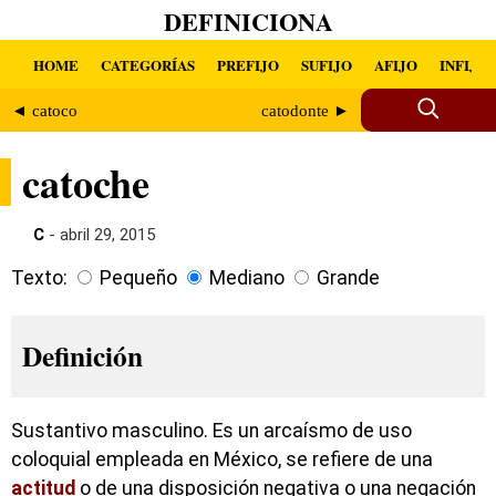
DEFINICIONA
HOME
CATEGORÍAS
PREFIJO
SUFIJO
AFIJO
INFIJO
◄ catoco
catodonte ►
catoche
C
- abril 29, 2015
Texto:
Pequeño
Mediano
Grande
Definición
Sustantivo masculino. Es un arcaísmo de uso
coloquial empleada en México, se refiere de una
actitud
o de una disposición negativa o una negación