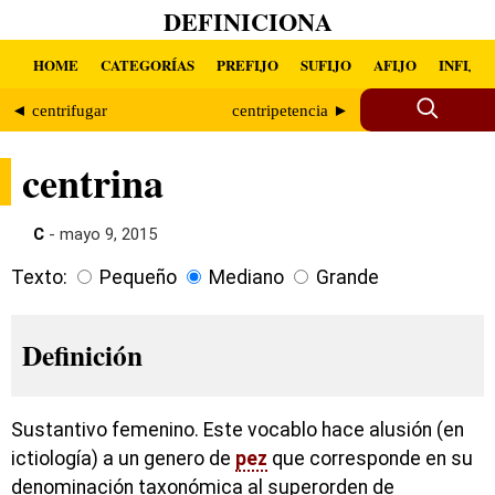
DEFINICIONA
HOME
CATEGORÍAS
PREFIJO
SUFIJO
AFIJO
INFIJO
◄ centrifugar
centripetencia ►
centrina
C
- mayo 9, 2015
Texto:
Pequeño
Mediano
Grande
Definición
Sustantivo femenino. Este vocablo hace alusión (en
ictiología) a un genero de
pez
que corresponde en su
denominación taxonómica al superorden de