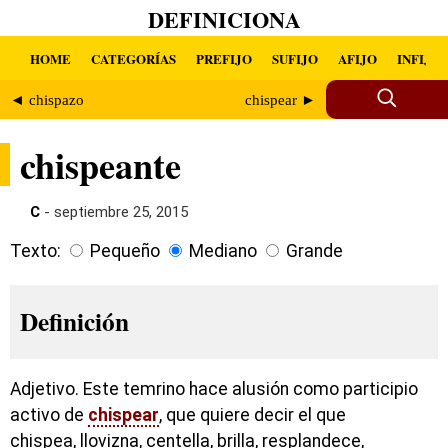
DEFINICIONA
HOME
CATEGORÍAS
PREFIJO
SUFIJO
AFIJO
INFIJO
◄ chispazo
chispear ►
chispeante
C
- septiembre 25, 2015
Texto:
Pequeño
Mediano
Grande
Definición
Adjetivo. Este temrino hace alusión como participio
activo de
chispear
, que quiere decir el que
chispea, llovizna, centella, brilla, resplandece,