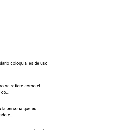
lario coloquial es de uso
no se refiere como el
co...
o la persona que es
do e...