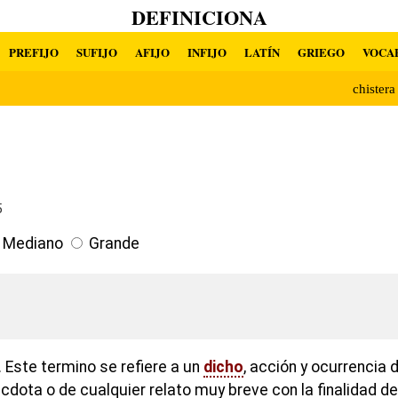
DEFINICIONA
PREFIJO
SUFIJO
AFIJO
INFIJO
LATÍN
GRIEGO
VOCA
chister
5
Mediano
Grande
 Este termino se refiere a un
dicho
, acción y ocurrencia d
écdota o de cualquier relato muy breve con la finalidad de 