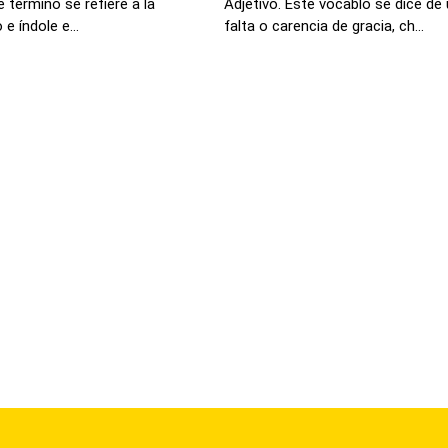
 termino se refiere a la
Adjetivo. Este vocablo se dice de
e índole e...
falta o carencia de gracia, ch...