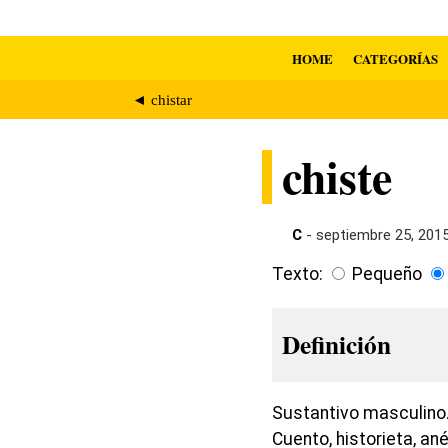
HOME
CATEGORÍAS
◄ chistar
chiste
C
- septiembre 25, 201
Texto:
Pequeño
Definición
Sustantivo masculino.
Cuento, historieta, an