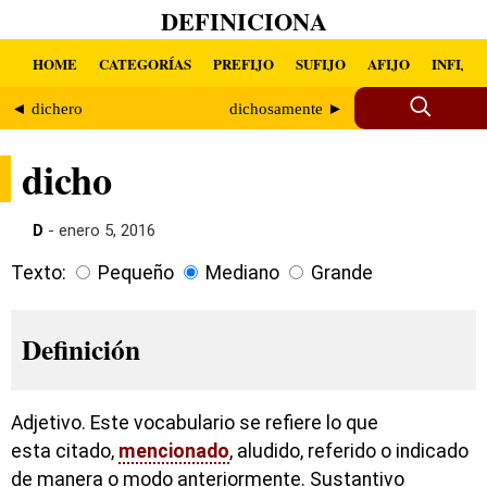
DEFINICIONA
HOME
CATEGORÍAS
PREFIJO
SUFIJO
AFIJO
INFIJO
◄ dichero
dichosamente ►
dicho
D
- enero 5, 2016
Texto:
Pequeño
Mediano
Grande
Definición
Adjetivo. Este vocabulario se refiere lo que
esta citado,
mencionado
, aludido, referido o indicado
de manera o modo anteriormente. Sustantivo