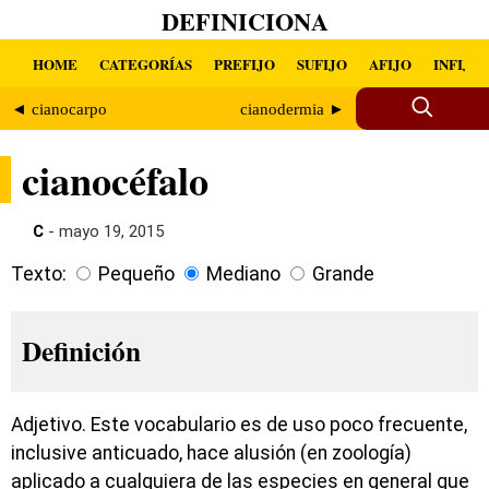
DEFINICIONA
HOME
CATEGORÍAS
PREFIJO
SUFIJO
AFIJO
INFIJO
◄ cianocarpo
cianodermia ►
cianocéfalo
C
- mayo 19, 2015
Texto:
Pequeño
Mediano
Grande
Definición
Adjetivo. Este vocabulario es de uso poco frecuente,
inclusive anticuado, hace alusión (en zoología)
aplicado a cualquiera de las especies en general que