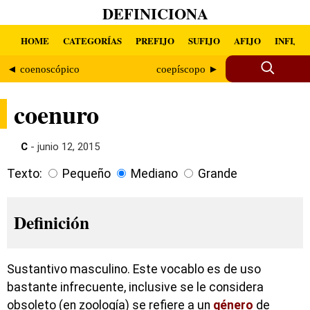
DEFINICIONA
HOME
CATEGORÍAS
PREFIJO
SUFIJO
AFIJO
INFIJO
◄ coenoscópico
coepíscopo ►
coenuro
C
- junio 12, 2015
Texto:
Pequeño
Mediano
Grande
Definición
Sustantivo masculino. Este vocablo es de uso
bastante infrecuente, inclusive se le considera
obsoleto (en zoología) se refiere a un
género
de