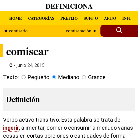
DEFINICIONA
HOME
CATEGORÍAS
PREFIJO
SUFIJO
AFIJO
INFIJO
◄ comisario
comiseración ►
comiscar
C
- junio 24, 2015
Texto:
Pequeño
Mediano
Grande
Definición
Verbo activo transitivo. Esta palabra se trata de
ingerir
, alimentar, comer o consumir a menudo varias
cosas en cortas porciones o cantidades de forma