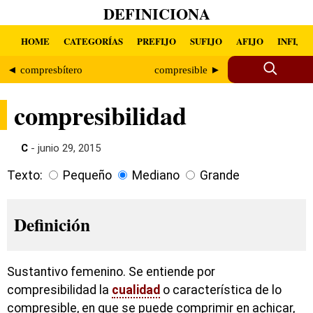
DEFINICIONA
HOME
CATEGORÍAS
PREFIJO
SUFIJO
AFIJO
INFIJO
◄ compresbítero
compresible ►
compresibilidad
C
- junio 29, 2015
Texto:
Pequeño
Mediano
Grande
Definición
Sustantivo femenino. Se entiende por
compresibilidad la
cualidad
o característica de lo
compresible, en que se puede comprimir en achicar,