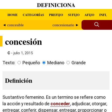
DEFINICIONA
HOME
CATEGORÍAS
PREFIJO
SUFIJO
AFIJO
INFIJO
◄ concesible
concesionario ►
concesión
C
- julio 1, 2015
Texto:
Pequeño
Mediano
Grande
Definición
Sustantivo femenino. Es un termino se refiere como
la acción y resultado de
conceder
, adjudicar, otorgar,
entregar, conferir, dispensar, entregar, proporcionar o