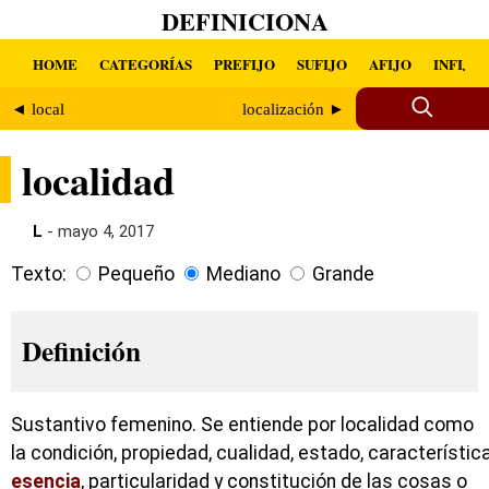
DEFINICIONA
HOME
CATEGORÍAS
PREFIJO
SUFIJO
AFIJO
INFIJO
◄ local
localización ►
localidad
L
- mayo 4, 2017
Texto:
Pequeño
Mediano
Grande
Definición
Sustantivo femenino. Se entiende por localidad como
la condición, propiedad, cualidad, estado, característica
esencia
, particularidad y constitución de las cosas o