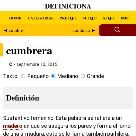
DEFINICIONA
HOME
CATEGORÍAS
PREFIJO
SUFIJO
AFIJO
INFIJO
◄ cumbre
cumínico ►
cumbrera
C
- septiembre 10, 2015
Texto:
Pequeño
Mediano
Grande
Definición
Sustantivo femenino. Esta palabra se refiere a un
madero
en que se asegura los pares y forma el lomo
de una armadura, este se le llama también parhilera.